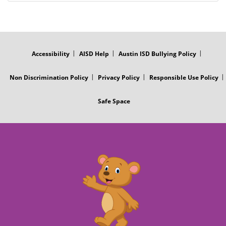
FOOTER
MENU
Accessibility
AISD Help
Austin ISD Bullying Policy
Non Discrimination Policy
Privacy Policy
Responsible Use Policy
Safe Space