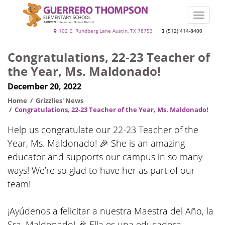
Skip
to
Toggle
main
naviga
Guerrero
102 E. Rundberg Lane Austin, TX 78753
(512) 414-8400
content
Thompson
Congratulations, 22-23 Teacher of
the Year, Ms. Maldonado!
December 20, 2022
Home
Grizzlies' News
Congratulations, 22-23 Teacher of the Year, Ms. Maldonado!
Help us congratulate our 22-23 Teacher of the
Year, Ms. Maldonado! 🎉 She is an amazing
educator and supports our campus in so many
ways! We’re so glad to have her as part of our
team!
¡Ayúdenos a felicitar a nuestra Maestra del Año, la
Sra. Maldonado! 🎉 Ella es una educadora