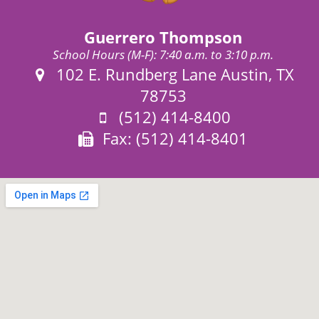
Guerrero Thompson
School Hours (M-F): 7:40 a.m. to 3:10 p.m.
Address:
102 E. Rundberg Lane Austin, TX
78753
Phone:
(512) 414-8400
Fax:
Fax: (512) 414-8401