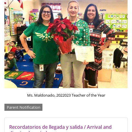
Ms. Maldonado, 2022023 Teacher of the Year
Categories
Parent Notification
Recordatorios de llegada y salida / Arrival and